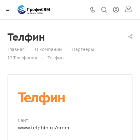
Телфин
—
—
—
Главная
О компании
Партнеры
—
IP Телефония
Телфин
Сайт
www.telphin.ru/order