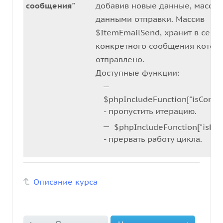
сообщения"
добавив новые данные, массив
данными отправки. Массив
$ItemEmailSend, хранит в себе
конкретного сообщения которо
отправлено.
Доступные функции:
$phpIncludeFunction["isContin
- пропустить итерацию.
$phpIncludeFunction["isBre
- прервать работу цикла.
Описание курса