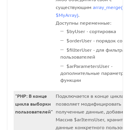
существующим
array_merge($fil
$MyArray)
.
Доступны переменные:
$byUser - сортировка
$orderUser - порядок сорт
$fillterUser - для фильтрац
пользователей
$arParametersUser -
дополнительные параметры
функции
"PHP: В конце
Подключается в конце цикла wh
цикла выборки
позволяет модифицировать
пользователей"
полученные данные, добавить 
Массив $arItemsUser, хранит в 
данные конкретного пользоват