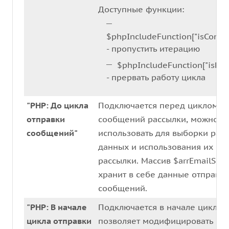
Доступные функции:
$phpIncludeFunction["isContin
- пропустить итерацию
$phpIncludeFunction["isBre
- прервать работу цикла
"PHP: До цикла
Подключается перед циклом о
отправки
сообщений рассылки, можно
сообщений"
использовать для выборки раз
данных и использования их в 
рассылки. Массив $arrEmailSend
хранит в себе данные отправл
сообщений.
"PHP: В начале
Подключается в начале цикла f
цикла отправки
позволяет модифицировать от