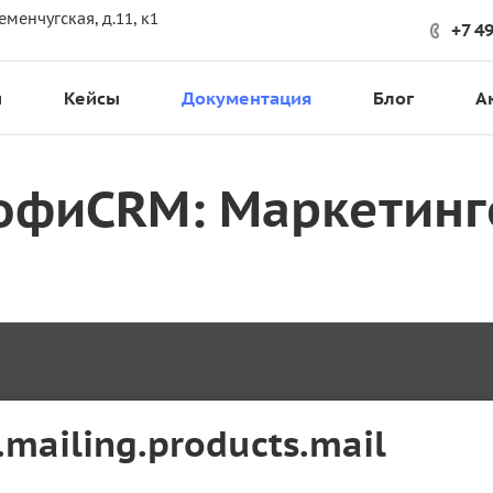
еменчугская, д.11, к1
+7 4
и
Кейсы
Документация
Блог
А
офиCRM: Маркетинг
t.mailing.products.mail