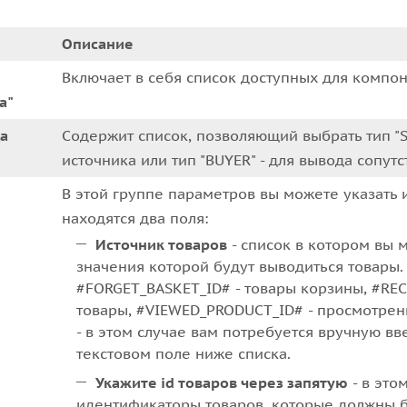
Описание
Включает в себя список доступных для компо
а"
а
Cодержит список, позволяющий выбрать тип "
источника или тип "BUYER" - для вывода сопут
В этой группе параметров вы можете указать 
находятся два поля:
Источник товаров
- список в котором вы 
значения которой будут выводиться товары
#FORGET_BASKET_ID# - товары корзины, #R
товары, #VIEWED_PRODUCT_ID# - просмотренн
- в этом случае вам потребуется вручную вв
текстовом поле ниже списка.
Укажите id товаров через запятую
- в это
идентификаторы товаров, которые должны б