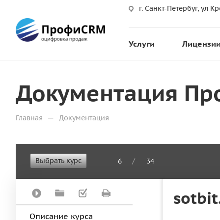
г. Санкт-Петербуг, ул Кр
Услуги
Лицензи
Документация Пр
—
Главная
Документация
Выбрать курс
/
6
34
sotbi
Описание курса