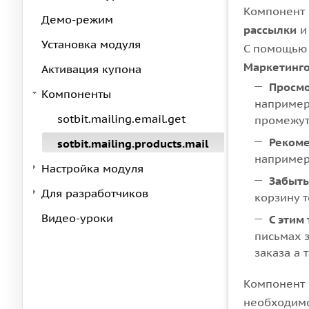
Компонент
Демо-режим
рассылки
и
Установка модуля
С помощью
Маркетинг
Активация купона
Просм
Компоненты
например,
sotbit.mailing.email.get
промежут
Реком
sotbit.mailing.products.mail
например
Настройка модуля
Забыты
Для разработчиков
корзину 
Видео-уроки
С этим
письмах з
заказа а 
Компонент 
необходимо