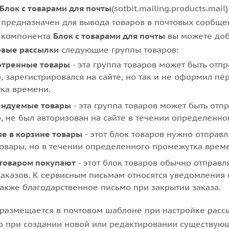
Блок с товарами для почты
(sotbit.mailing.products.mai
 предназначен для вывода товаров в почтовых сообще
 компонента
Блок с товарами для почты
вы можете доб
овые рассылки
следующие группы товаров:
отренные товары
- эта группа товаров может быть отпр
 зарегистрировался на сайте, но так и не оформил пе
ка времени.
ендуемые товары
- эта группа товаров может быть отпр
, не был авторизован на сайте в течении определенн
е в корзине товары
- этот блок товаров нужно отправл
товары, но в течении определенного промежутка време
 товаром покупают
- этот блок товаров обычно отправл
аказов. К сервисным письмам относятся уведомления о
также благодарственное письмо при закрытии заказа.
размещается в почтовом шаблоне при настройке расс
 при создании новой или редактировании существующ