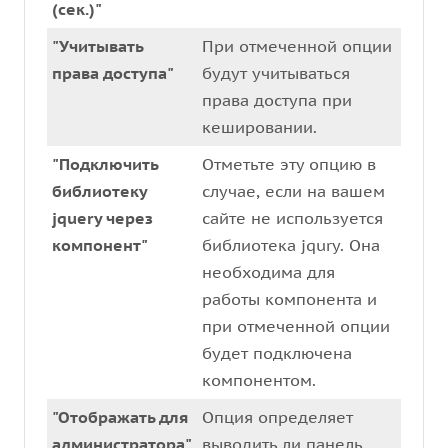
(сек.)"
"Учитывать
При отмеченной опции
права доступа"
будут учитываться
права доступа при
кешировании.
"Подключить
Отметьте эту опцию в
библиотеку
случае, если на вашем
jquery через
сайте не используется
компонент"
библиотека jqury. Она
необходима для
работы компонента и
при отмеченной опции
будет подключена
компонентом.
"Отображать для
Опция определяет
администратора"
выводить ли панель