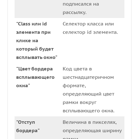
подписался на
рассылку.
"Class или id
Селектор класса или
элемента при
селектор id элемента.
клике на
который будет
всплывать окно"
"Цвет бордера
Код цвета в
всплывающего
шестнадцатеричном
окна"
формате,
определяющий цвет
рамки вокруг
всплывающего окна.
"Отступ
Величина в пикселях,
бордера"
определяющая ширину
рамки.