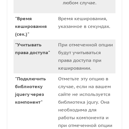
любом случае.
"Время
Время кеширования,
кеширования
указанное в секундах.
(сек.)"
"Учитывать
При отмеченной опции
права доступа"
будут учитываться
права доступа при
кешировании.
"Подключить
Отметьте эту опцию в
библиотеку
случае, если на вашем
jquery через
сайте не используется
компонент"
библиотека jqury. Она
необходима для
работы компонента и
при отмеченной опции