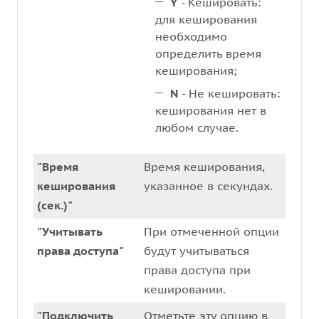
Y
- Кешировать:
для кеширования
необходимо
определить время
кеширования;
N
- Не кешировать:
кеширования нет в
любом случае.
"Время
Время кеширования,
кеширования
указанное в секундах.
(сек.)"
"Учитывать
При отмеченной опции
права доступа"
будут учитываться
права доступа при
кешировании.
"Подключить
Отметьте эту опцию в