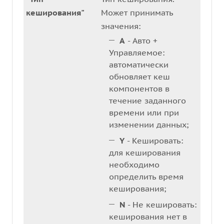
кеширования"
Может принимать
значения:
A
- Авто +
Управляемое:
автоматически
обновляет кеш
компонентов в
течение заданного
времени или при
изменении данных;
Y
- Кешировать:
для кеширования
необходимо
определить время
кеширования;
N
- Не кешировать:
кеширования нет в